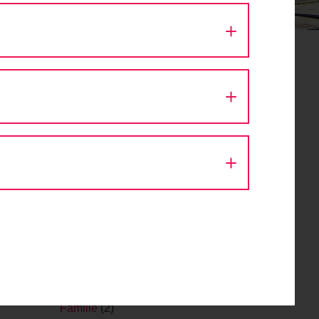
T ERKUNDEN
 -
Aktion Fahrradlicht
(1)
Architektur
(9)
Ausfahrt
(43)
Autokino
(1)
Bike Festival
(1)
Challenge
(1)
Design
(1)
Diskussion
(8)
Eröffnung
(1)
Event
(56)
Fachveranstaltung
(11)
Fahr Fahrrad. Bleib gesund.
(2)
Fahrrad
(1)
Fahrraddemo
(1)
Fahrradsegnung
(1)
Familie
(2)