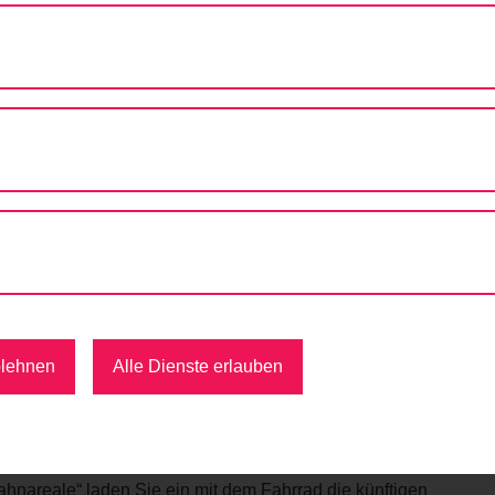
AHNHOF ZUM NORDBAHNHOF – MIT DEM FAHRRAD DIE STAD
estbahnhof zum Nordbahnhof
hrrad die Stadt erkunden
che
GB* 2/20 und die Projektleitung „Wien Bahnareale“
blehnen
Alle Dienste erlauben
ahnareale“ laden Sie ein mit dem Fahrrad die künftigen