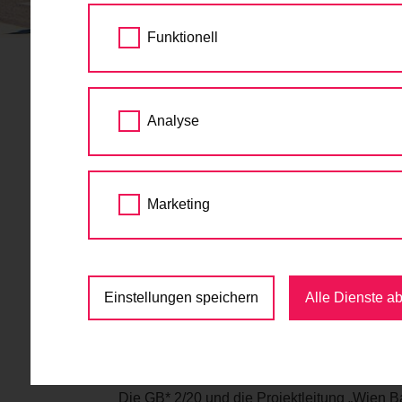
STARTSEITE
TERMINE
VOM NORDWESTB
Funktionell
Vom Nordw
16.
Analyse
Mit dem Fa
SEP
2016
Mobilitätswoche
15:00 - 17:00
Marketing
Ausfahrt
,
Mobilitätswo
Allerheiligenplatz 11, 1200 Wien
Einstellungen speichern
Alle Dienste a
http://www.gbstern.at
Die GB* 2/20 und die Projektleitung „Wien B