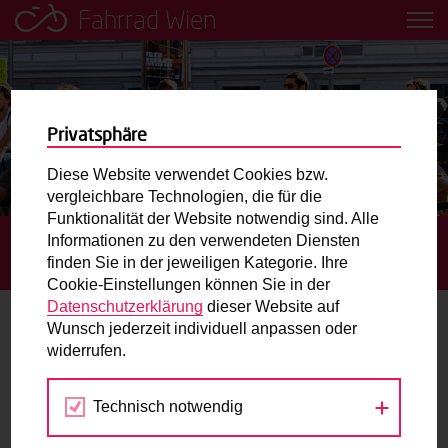
Fahrrad Wien
Leih dir einfach ein Transportfahrrad in deiner Nähe aus!
Mobilitätsbildung für Kinder und
Jugendliche
Privatsphäre
Diese Website verwendet Cookies bzw.
Radweg-Projektkarte
vergleichbare Technologien, die für die
Funktionalität der Website notwendig sind. Alle
Informationen zu den verwendeten Diensten
STARTSEITE
TERMINE
VOM WIENTAL IN DEN
Routenplaner
finden Sie in der jeweiligen Kategorie. Ihre
WILDGARTEN – MIT DEM RAD QUER DURCH MEIDLING
Cookie-Einstellungen können Sie in der
Mit dem Fahrrad in Wien unterwegs? Hier finden Sie die
Datenschutzerklärung
dieser Website auf
beste Route.
Wunsch jederzeit individuell anpassen oder
widerrufen.
28.
Wunschbox
JUL
2022
Technisch notwendig
Sie haben ein Anliegen zum Radverkehr? Schreiben Sie
uns.