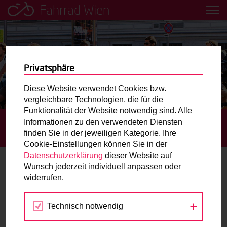
Fahrrad Wien
Leih dir einfach ein Transportfahrrad in deiner Nähe aus!
Mobilitätsbildung für Kinder und
Jugendliche
Privatsphäre
Diese Website verwendet Cookies bzw.
Radweg-Projektkarte
vergleichbare Technologien, die für die
Funktionalität der Website notwendig sind. Alle
Informationen zu den verwendeten Diensten
STARTSEITE
TERMINE
VON ALTEN BAHNHÖFEN UND
Routenplaner
finden Sie in der jeweiligen Kategorie. Ihre
NEUEN WOHNIDEEN
Cookie-Einstellungen können Sie in der
Mit dem Fahrrad in Wien unterwegs? Hier finden Sie die
Datenschutzerklärung
dieser Website auf
beste Route.
Wunsch jederzeit individuell anpassen oder
widerrufen.
19.
Wunschbox
AUG
2022
Technisch notwendig
Sie haben ein Anliegen zum Radverkehr? Schreiben Sie
uns.