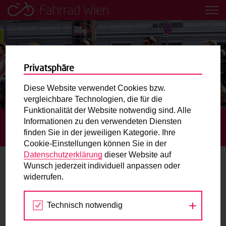
Fahrrad Wien
Leih dir einfach ein Transportfahrrad in deiner Nähe aus!
Mobilitätsbildung für Kinder und
Jugendliche
Privatsphäre
Diese Website verwendet Cookies bzw.
Radweg-Projektkarte
vergleichbare Technologien, die für die
Funktionalität der Website notwendig sind. Alle
Informationen zu den verwendeten Diensten
STARTSEITE
AKTUELLES
ARGENTINIERSTRASSE: R
Routenplaner
finden Sie in der jeweiligen Kategorie. Ihre
ADWEGBENUTZUNGSPFLICHT AUFGEHOBEN
Cookie-Einstellungen können Sie in der
Mit dem Fahrrad in Wien unterwegs? Hier finden Sie die
Datenschutzerklärung
dieser Website auf
beste Route.
Wunsch jederzeit individuell anpassen oder
Argentinierstraße:
widerrufen.
Radwegbenutzungspflicht
Wunschbox
aufgehoben
Technisch notwendig
Sie haben ein Anliegen zum Radverkehr? Schreiben Sie
uns.
03.07.2019