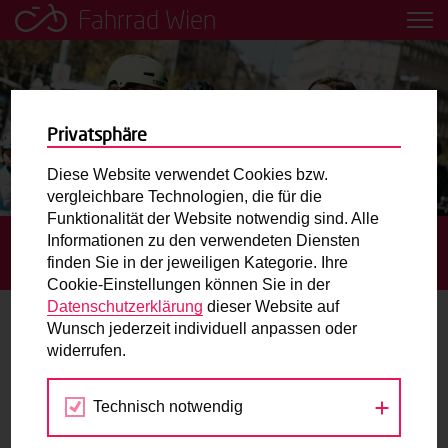
Fahrrad Wien
Leih dir einfach ein Transportfahrrad in deiner Nähe aus!
Mobilitätsbildung für Kinder und
Jugendliche
Privatsphäre
Diese Website verwendet Cookies bzw.
Radweg-Projektkarte
vergleichbare Technologien, die für die
Funktionalität der Website notwendig sind. Alle
Informationen zu den verwendeten Diensten
STARTSEITE
AKTUELLES
ARGENTINIERSTRASSE W
Routenplaner
finden Sie in der jeweiligen Kategorie. Ihre
IRD NEUGESTALTET
Cookie-Einstellungen können Sie in der
Mit dem Fahrrad in Wien unterwegs? Hier finden Sie die
Datenschutzerklärung
dieser Website auf
beste Route.
Wunsch jederzeit individuell anpassen oder
Argentinierstraße wird neugestaltet
widerrufen.
Wunschbox
06.07.2022
Technisch notwendig
Sie haben ein Anliegen zum Radverkehr? Schreiben Sie
Die Argentinierstraße ist eine wichtige Verbindung
uns.
zwischen Innenstadt und Hauptbahnhof – vor allem, wenn