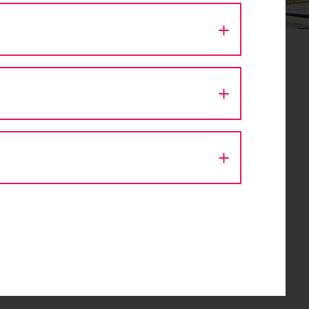
it dem
Ö-