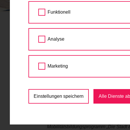
STARTSEITE
AKTUELLES
AUSGEZEICHN
Funktionell
Ausgezeichnete Mobil
Analyse
07.09.2022
Wien, 7. September 2022. Das
Marketing
Mobilitätsagentur erhält den 
Über 45.000 Volksschulkindern in Wien wur
Stadt&Du“
der Mobilitätsagentur Wien spiel
Einstellungen speichern
Alle Dienste a
Rad vermittelt. Das bei Kindern und Pädag
Mobilitätspreis Wien
ausgezeichnet.
Mobilitätsstadträtin Ulli Sima gratuliert
Mobilitätsbildungsprogramm „Die Stadt 