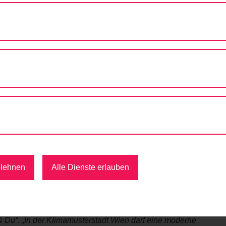
ETE MOBILITÄTSBILDUNG IN WIEN!
itätsbildung in Wien!
 Bildungsprogramm „Die Stadt&Du“ der
VCÖ-Mobilitätspreis Wien
den mit dem kostenlosen
Mobilitätsbildungsprogramm „Die
erisch Themen rund um klimafreundliche Mobilität zu Fuß und m
blehnen
Alle Dienste erlauben
og*innen beliebte Bildungsprogramm wurde heute mit dem
VC
 der Mobilitätsagentur zum VCÖ-Mobilitätspreis Wien für das
& Du“. „In der Klimamusterstadt Wien darf eine moderne