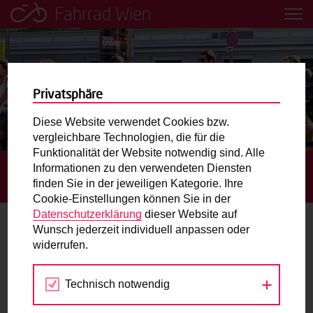
Fahrrad Wien
Leih dir einfach ein Transportfahrrad in deiner Nähe aus!
Mobilitätsbildung für Kinder und
Jugendliche
Privatsphäre
Diese Website verwendet Cookies bzw.
Radweg-Projektkarte
vergleichbare Technologien, die für die
Funktionalität der Website notwendig sind. Alle
Informationen zu den verwendeten Diensten
STARTSEITE
AKTUELLES
BAUARBEITEN AM
Routenplaner
finden Sie in der jeweiligen Kategorie. Ihre
GASWERKSTEG
Cookie-Einstellungen können Sie in der
Mit dem Fahrrad in Wien unterwegs? Hier finden Sie die
Datenschutzerklärung
dieser Website auf
beste Route.
Wunsch jederzeit individuell anpassen oder
Bauarbeiten am Gaswerksteg
widerrufen.
Wunschbox
01.11.2021
Technisch notwendig
Sie haben ein Anliegen zum Radverkehr? Schreiben Sie
Der Gaswerksteg verbindet die Erdbergerstraße im 3.
uns.
Bezirk mit dem Prater im 2. Bezirk. Die Brücke für