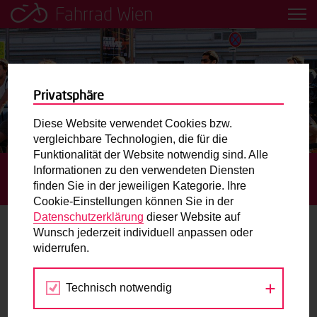
Fahrrad Wien
Leih dir einfach ein Transportfahrrad in deiner Nähe aus!
Mobilitätsbildung für Kinder und
Jugendliche
Privatsphäre
Diese Website verwendet Cookies bzw.
Radweg-Projektkarte
vergleichbare Technologien, die für die
Funktionalität der Website notwendig sind. Alle
Informationen zu den verwendeten Diensten
STARTSEITE
AKTUELLES
BEGEGNUNGSZONEN:
Routenplaner
finden Sie in der jeweiligen Kategorie. Ihre
ROTENTURMSTRASSE UND OTTO-BAUER-GASSE
Cookie-Einstellungen können Sie in der
Mit dem Fahrrad in Wien unterwegs? Hier finden Sie die
Datenschutzerklärung
dieser Website auf
beste Route.
Wunsch jederzeit individuell anpassen oder
Begegnungszonen: Rotenturmstraße
widerrufen.
und Otto-Bauer-Gasse
Wunschbox
Technisch notwendig
19.11.2019
Sie haben ein Anliegen zum Radverkehr? Schreiben Sie
uns.