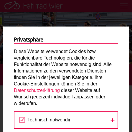
Fahrrad Wien
Leih dir einfach ein Transportfahrrad in deiner Nähe aus!
Mobilitätsbildung für Kinder und
Jugendliche
Privatsphäre
Diese Website verwendet Cookies bzw.
Radweg-Projektkarte
vergleichbare Technologien, die für die
Funktionalität der Website notwendig sind. Alle
Informationen zu den verwendeten Diensten
STARTSEITE
AKTUELLES
JUNI 2017 WAR RADFAHR-
Routenplaner
finden Sie in der jeweiligen Kategorie. Ihre
REKORDMONAT
Cookie-Einstellungen können Sie in der
Mit dem Fahrrad in Wien unterwegs? Hier finden Sie die
Datenschutzerklärung
dieser Website auf
beste Route.
Wunsch jederzeit individuell anpassen oder
Juni 2017 war Radfahr-Rekordmonat
widerrufen.
Wunschbox
12.07.2017
Technisch notwendig
Sie haben ein Anliegen zum Radverkehr? Schreiben Sie
Die aktuelle Auswertung der Dauerzählstellen für den
uns.
Radverkehr in Wien zeigt, dass der
Juni 2017 der