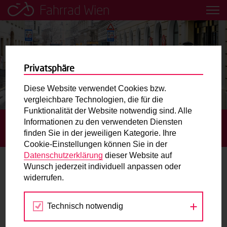
Fahrrad Wien
Leih dir einfach ein Transportfahrrad in deiner Nähe aus!
Mobilitätsbildung für Kinder und
Jugendliche
Privatsphäre
Diese Website verwendet Cookies bzw.
Radweg-Projektkarte
vergleichbare Technologien, die für die
Funktionalität der Website notwendig sind. Alle
Informationen zu den verwendeten Diensten
STARTSEITE
AKTUELLES
LINDENGASSE ZUM
Routenplaner
finden Sie in der jeweiligen Kategorie. Ihre
RADFAHREN GEGEN DIE EINBAHN GEÖFFNET
Cookie-Einstellungen können Sie in der
Mit dem Fahrrad in Wien unterwegs? Hier finden Sie die
Datenschutzerklärung
dieser Website auf
beste Route.
Wunsch jederzeit individuell anpassen oder
Lindengasse zum Radfahren gegen die
widerrufen.
Einbahn geöffnet
Wunschbox
Technisch notwendig
03.12.2020
Sie haben ein Anliegen zum Radverkehr? Schreiben Sie
uns.