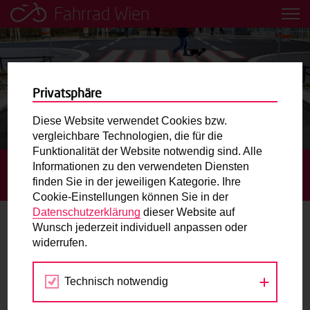
Fahrrad Wien
Leih dir einfach ein Transportfahrrad in deiner Nähe aus!
Mobilitätsbildung für Kinder und
Jugendliche
Privatsphäre
Diese Website verwendet Cookies bzw.
Radweg-Projektkarte
vergleichbare Technologien, die für die
Funktionalität der Website notwendig sind. Alle
Informationen zu den verwendeten Diensten
STARTSEITE
AKTUELLES
NEUE RADVERBINDUNG
Routenplaner
finden Sie in der jeweiligen Kategorie. Ihre
ZWISCHEN 14. UND 18. BEZIRK IST FERTIG
Cookie-Einstellungen können Sie in der
Mit dem Fahrrad in Wien unterwegs? Hier finden Sie die
Datenschutzerklärung
dieser Website auf
beste Route.
Wunsch jederzeit individuell anpassen oder
Neue Radverbindung zwischen 14. und
widerrufen.
18. Bezirk ist fertig
Wunschbox
Technisch notwendig
09.11.2021
Sie haben ein Anliegen zum Radverkehr? Schreiben Sie
uns.