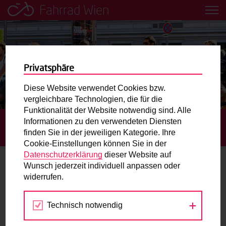
Fahrrad Wien
Leih dir einfach ein Transportfahrrad in deiner Nähe aus!
Mobilitätsbildung für Kinder und
Jugendliche
Privatsphäre
Diese Website verwendet Cookies bzw.
Radweg-Projektkarte
vergleichbare Technologien, die für die
Funktionalität der Website notwendig sind. Alle
Informationen zu den verwendeten Diensten
STARTSEITE
AKTUELLES
RADWEG LORENZ-MÜLLER-
Routenplaner
finden Sie in der jeweiligen Kategorie. Ihre
GASSE FERTIGGESTELLT
Cookie-Einstellungen können Sie in der
Mit dem Fahrrad in Wien unterwegs? Hier finden Sie die
Datenschutzerklärung
dieser Website auf
beste Route.
Wunsch jederzeit individuell anpassen oder
Radweg Lorenz-Müller-Gasse
widerrufen.
fertiggestellt
Wunschbox
Technisch notwendig
03.07.2023
Sie haben ein Anliegen zum Radverkehr? Schreiben Sie
uns.