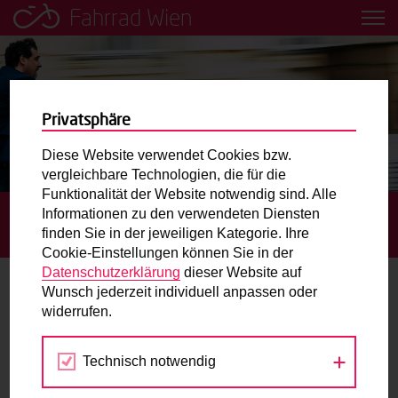
Fahrrad Wien
Leih dir einfach ein Transportfahrrad in deiner Nähe aus!
Mobilitätsbildung für Kinder und
Jugendliche
Privatsphäre
Diese Website verwendet Cookies bzw.
Radweg-Projektkarte
vergleichbare Technologien, die für die
Funktionalität der Website notwendig sind. Alle
Informationen zu den verwendeten Diensten
STARTSEITE
AKTUELLES
ZUSTELLUNG MIT DEM
Routenplaner
finden Sie in der jeweiligen Kategorie. Ihre
FAHRRAD NIMMT FAHRT AUF
Cookie-Einstellungen können Sie in der
Mit dem Fahrrad in Wien unterwegs? Hier finden Sie die
Datenschutzerklärung
dieser Website auf
beste Route.
Wunsch jederzeit individuell anpassen oder
Zustellung mit dem Fahrrad nimmt
widerrufen.
Fahrt auf
Wunschbox
Technisch notwendig
28.06.2019
Sie haben ein Anliegen zum Radverkehr? Schreiben Sie
uns.