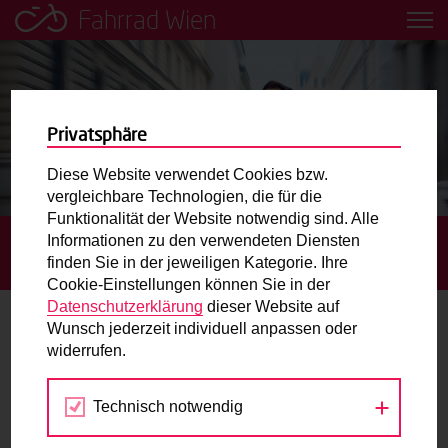
Fahrrad Wien
Leih dir einfach ein Transportfahrrad in deiner Nähe aus!
Mobilitätsbildung für Kinder und
Jugendliche
Privatsphäre
Diese Website verwendet Cookies bzw.
Radweg-Projektkarte
vergleichbare Technologien, die für die
Funktionalität der Website notwendig sind. Alle
Informationen zu den verwendeten Diensten
STARTSEITE
RADFAHREN IN ZAHLEN
ZÄHLSTELLEN:
Routenplaner
finden Sie in der jeweiligen Kategorie. Ihre
RADVERKEHR NAHM IM JAHR 2020 UM 12 PROZENT ZU.
Cookie-Einstellungen können Sie in der
Mit dem Fahrrad in Wien unterwegs? Hier finden Sie die
Datenschutzerklärung
dieser Website auf
beste Route.
Wunsch jederzeit individuell anpassen oder
Zählstellen: Radverkehr nahm im Jahr
widerrufen.
2020 um 12 Prozent zu.
Wunschbox
Technisch notwendig
Sie haben ein Anliegen zum Radverkehr? Schreiben Sie
Der Trend zu klimaverträglicher Mobilität setzt sich fort. Im
uns.
Jahr 2020 stieg der Radverkehr im Vergleich zum Jahr