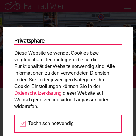
Fahrrad Wien
Leih dir einfach ein Transportfahrrad in deiner Nähe aus!
Mobilitätsbildung für Kinder und
Jugendliche
Privatsphäre
Diese Website verwendet Cookies bzw.
Radweg-Projektkarte
vergleichbare Technologien, die für die
Funktionalität der Website notwendig sind. Alle
Informationen zu den verwendeten Diensten
STARTSEITE
RADFAHRKURSE
KURS FÜR DIE 4.
Routenplaner
finden Sie in der jeweiligen Kategorie. Ihre
SCHULSTUFE – EASY DRIVERS RADFAHRSCHULE
Cookie-Einstellungen können Sie in der
Mit dem Fahrrad in Wien unterwegs? Hier finden Sie die
Datenschutzerklärung
dieser Website auf
beste Route.
Wunsch jederzeit individuell anpassen oder
widerrufen.
25.
Wunschbox
SEP
Technisch notwendig
2026
Sie haben ein Anliegen zum Radverkehr? Schreiben Sie
uns.