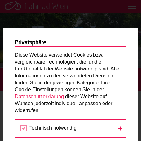
Fahrrad Wien
Leih dir einfach ein Transportfahrrad in deiner Nähe aus!
Mobilitätsbildung für Kinder und
Jugendliche
Privatsphäre
Diese Website verwendet Cookies bzw.
Radweg-Projektkarte
vergleichbare Technologien, die für die
Funktionalität der Website notwendig sind. Alle
Informationen zu den verwendeten Diensten
STARTSEITE
AKTUELLES
ANGENEHMER RADELN
Routenplaner
finden Sie in der jeweiligen Kategorie. Ihre
DURCH DIE LOBAU (ENTLANG DER EUROVELO 6)
Cookie-Einstellungen können Sie in der
Mit dem Fahrrad in Wien unterwegs? Hier finden Sie die
Datenschutzerklärung
dieser Website auf
beste Route.
Wunsch jederzeit individuell anpassen oder
Angenehmer Radeln durch die Lobau
widerrufen.
(entlang der EuroVelo 6)
Wunschbox
Technisch notwendig
16.10.2025
Sie haben ein Anliegen zum Radverkehr? Schreiben Sie
uns.