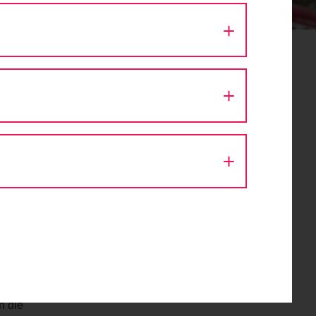
nahe
dweg,
e der
der
0 bis 5
n die