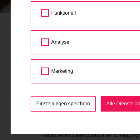
STARTSEITE
AKTUELLES
BAUSTELLE 
Funktionell
Baustelle Aspernbrüc
Analyse
Radfahrende
27.04.2021
Marketing
Ab 29. April gibt es eine neue Baustelle au
der Urania bringen bis Ende Juni Einschrä
Bei den Instandsetzungsarbeiten durch die
Einstellungen speichern
Alle Dienste a
der näher bei der Urania liegt, gesperrt. 
Brücke. Wer Richtung zweiten Bezirk radelt, 
Brücke. Die rechte Fahrspur wird für den KFZ-
Uhr auch für Ladetätigkeiten bzw. Bauarbei
Radfahrer an dieser punktuellen Einengung 