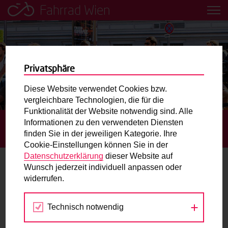
Fahrrad Wien
Leih dir einfach ein Transportfahrrad in deiner Nähe aus!
Mobilitätsbildung für Kinder und
Jugendliche
Privatsphäre
Diese Website verwendet Cookies bzw.
Radweg-Projektkarte
vergleichbare Technologien, die für die
Funktionalität der Website notwendig sind. Alle
Informationen zu den verwendeten Diensten
STARTSEITE
AKTUELLES
DONAUKANAL-RADWEG:
Routenplaner
finden Sie in der jeweiligen Kategorie. Ihre
SPERRE AB 1. OKTOBER 2019
Cookie-Einstellungen können Sie in der
Mit dem Fahrrad in Wien unterwegs? Hier finden Sie die
Datenschutzerklärung
dieser Website auf
beste Route.
Wunsch jederzeit individuell anpassen oder
Donaukanal-Radweg: Sperre ab 1.
widerrufen.
Oktober 2019
Wunschbox
Technisch notwendig
30.09.2019
Sie haben ein Anliegen zum Radverkehr? Schreiben Sie
uns.