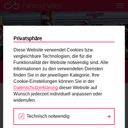
Fahrrad Wien
Leih dir einfach ein Transportfahrrad in deiner Nähe aus!
Mobilitätsbildung für Kinder und
Jugendliche
Privatsphäre
Diese Website verwendet Cookies bzw.
Radweg-Projektkarte
vergleichbare Technologien, die für die
Funktionalität der Website notwendig sind. Alle
Informationen zu den verwendeten Diensten
STARTSEITE
AKTUELLES
3/4 DER WEGE IN WIEN
Routenplaner
finden Sie in der jeweiligen Kategorie. Ihre
WERDEN UMWELTFREUNDLICH ZURÜCKGELEGT
Cookie-Einstellungen können Sie in der
Mit dem Fahrrad in Wien unterwegs? Hier finden Sie die
Datenschutzerklärung
dieser Website auf
beste Route.
Wunsch jederzeit individuell anpassen oder
3/4 der Wege in Wien werden
widerrufen.
umweltfreundlich zurückgelegt
Wunschbox
Technisch notwendig
09.06.2026
Sie haben ein Anliegen zum Radverkehr? Schreiben Sie
uns.