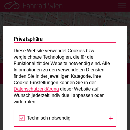
Fahrrad Wien
Leih dir einfach ein Transportfahrrad in deiner Nähe aus!
Mobilitätsbildung für Kinder und
Jugendliche
Privatsphäre
Diese Website verwendet Cookies bzw.
Radweg-Projektkarte
vergleichbare Technologien, die für die
Funktionalität der Website notwendig sind. Alle
Informationen zu den verwendeten Diensten
STARTSEITE
AKTUELLES
EINBAHNÖFFNUNGEN
Routenplaner
finden Sie in der jeweiligen Kategorie. Ihre
RUND UM DIE THALIASTRASSE
Cookie-Einstellungen können Sie in der
Mit dem Fahrrad in Wien unterwegs? Hier finden Sie die
Datenschutzerklärung
dieser Website auf
beste Route.
Wunsch jederzeit individuell anpassen oder
Einbahnöffnungen rund um die
widerrufen.
Thaliastraße
Wunschbox
Technisch notwendig
25.03.2021
Sie haben ein Anliegen zum Radverkehr? Schreiben Sie
uns.