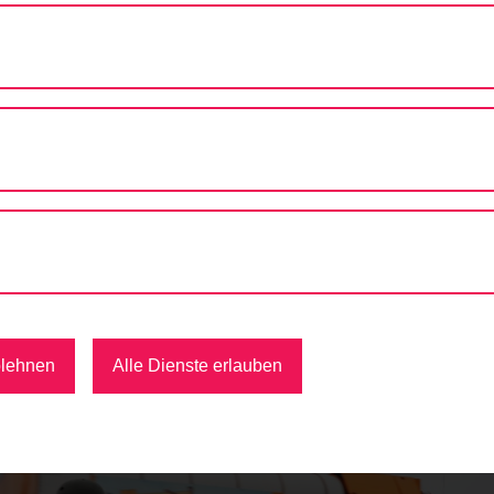
 RADWEG IN DER LOBGRUNDSTRASSE FERTIG
n der Lobgrundstraße fertig
atislava geradelt ist, ist unweigerlich am Tanklager der OMV
 herrscht an Werktagen reger LKW-Verkehr, schließlich befinde
 Zweirichtungsradweg sorgt jetzt dafür, dass sich Radfahrend
blehnen
Alle Dienste erlauben