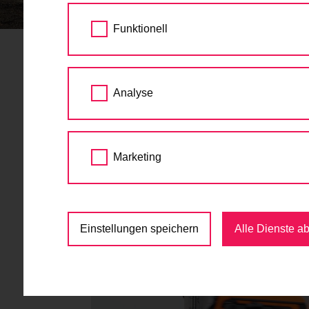
STARTSEITE
AKTUELLES
EUROVELO 6:
Funktionell
EuroVelo 6: Radweg i
Analyse
07.12.2021
Wer schon mal den EuroVelo 6 in Richtung Br
Marketing
vorbeigekommen. Hier in der Lobgrundstraße
hier auch das Kompostwerk Lobau. Ein neuer
LKW nicht mehr die Straße teilen müssen.
Einstellungen speichern
Alle Dienste a