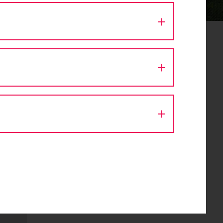
t sich
e und