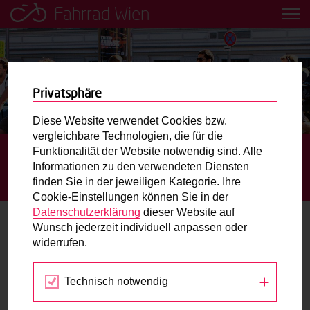
Fahrrad Wien
Leih dir einfach ein Transportfahrrad in deiner Nähe aus!
Mobilitätsbildung für Kinder und
Jugendliche
Privatsphäre
Diese Website verwendet Cookies bzw.
Radweg-Projektkarte
vergleichbare Technologien, die für die
Funktionalität der Website notwendig sind. Alle
STARTSEITE
AKTUELLES
FLORIDSDORF: 2025
Informationen zu den verwendeten Diensten
BAUSTART FÜR 1,3 KM BEIDSEITIGE EIN-RICHTUNGS-
Routenplaner
finden Sie in der jeweiligen Kategorie. Ihre
RADWEGE
Cookie-Einstellungen können Sie in der
Mit dem Fahrrad in Wien unterwegs? Hier finden Sie die
Datenschutzerklärung
dieser Website auf
beste Route.
Wunsch jederzeit individuell anpassen oder
Floridsdorf: 2025 Baustart für 1,3 km
widerrufen.
beidseitige Ein-Richtungs-Radwege
Wunschbox
Technisch notwendig
26.11.2024
Sie haben ein Anliegen zum Radverkehr? Schreiben Sie
uns.