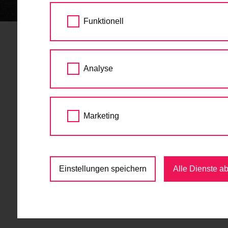
STARTSEITE
AKTUELLES
HERNALS UND
Funktionell
Hernals und Währing
Analyse
Wattgasse und Gerst
28.09.2017
Marketing
In der Lidlgasse wird ein baulich getrennte
erhalten neue Radwege. Damit wird eine we
Die Lidlgasse, die im Moment in beide Fahrtr
Einstellungen speichern
Alle Dienste a
einspurig sein. In beide Fahrtrichtungen wird
Auf der Wattgasse wird in Fahrtrichtung Währi
baulich getrennter Radweg.