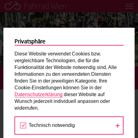
Fahrrad Wien
Leih dir einfach ein Transportfahrrad in deiner Nähe aus!
Mobilitätsbildung für Kinder und
Jugendliche
Privatsphäre
Diese Website verwendet Cookies bzw.
Radweg-Projektkarte
vergleichbare Technologien, die für die
Funktionalität der Website notwendig sind. Alle
Informationen zu den verwendeten Diensten
STARTSEITE
AKTUELLES
IN WIEN WURDE HEUER IM
Routenplaner
finden Sie in der jeweiligen Kategorie. Ihre
1. QUARTAL ERNEUT MEHR RAD GEFAHREN
Cookie-Einstellungen können Sie in der
Mit dem Fahrrad in Wien unterwegs? Hier finden Sie die
Datenschutzerklärung
dieser Website auf
beste Route.
Wunsch jederzeit individuell anpassen oder
In Wien wurde heuer im 1. Quartal
widerrufen.
erneut mehr Rad gefahren
Wunschbox
Technisch notwendig
28.04.2022
Sie haben ein Anliegen zum Radverkehr? Schreiben Sie
uns.