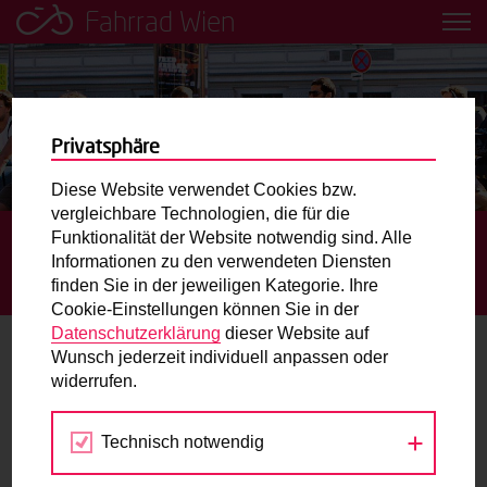
Fahrrad Wien
Leih dir einfach ein Transportfahrrad in deiner Nähe aus!
Mobilitätsbildung für Kinder und
Jugendliche
Privatsphäre
Diese Website verwendet Cookies bzw.
Radweg-Projektkarte
vergleichbare Technologien, die für die
Funktionalität der Website notwendig sind. Alle
STARTSEITE
AKTUELLES
MEHR KOMFORT DURCH
Informationen zu den verwendeten Diensten
ENTFLECHTUNG VON RAD- UND FUSSVERKEHR AN K
Routenplaner
finden Sie in der jeweiligen Kategorie. Ihre
REUZUNG PRATERSTERN/NORDBAHNSTRASSE
Cookie-Einstellungen können Sie in der
Mit dem Fahrrad in Wien unterwegs? Hier finden Sie die
Datenschutzerklärung
dieser Website auf
beste Route.
Wunsch jederzeit individuell anpassen oder
Mehr Komfort durch Entflechtung von
widerrufen.
Rad- und Fußverkehr an Kreuzung
Wunschbox
Praterstern/Nordbahnstraße
Technisch notwendig
Sie haben ein Anliegen zum Radverkehr? Schreiben Sie
uns.
24.10.2024