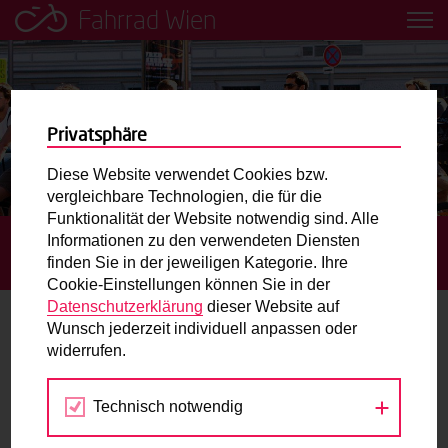
Fahrrad Wien
Leih dir einfach ein Transportfahrrad in deiner Nähe aus!
Mobilitätsbildung für Kinder und
Jugendliche
Privatsphäre
Diese Website verwendet Cookies bzw.
Radweg-Projektkarte
vergleichbare Technologien, die für die
Funktionalität der Website notwendig sind. Alle
Informationen zu den verwendeten Diensten
STARTSEITE
AKTUELLES
MEHR RADFAHRENDE IM
Routenplaner
finden Sie in der jeweiligen Kategorie. Ihre
ERSTEN HALBJAHR 2016 UNTERWEGS
Cookie-Einstellungen können Sie in der
Mit dem Fahrrad in Wien unterwegs? Hier finden Sie die
Datenschutzerklärung
dieser Website auf
beste Route.
Wunsch jederzeit individuell anpassen oder
Mehr Radfahrende im ersten Halbjahr
widerrufen.
2016 unterwegs
Wunschbox
Technisch notwendig
21.07.2016
Sie haben ein Anliegen zum Radverkehr? Schreiben Sie
uns.