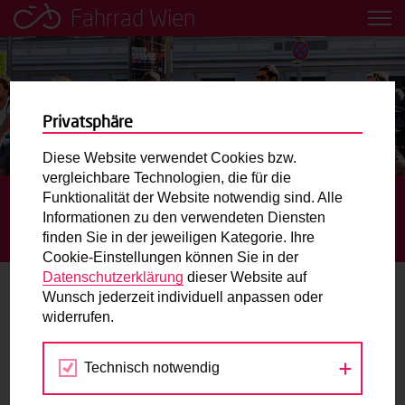
Fahrrad Wien
Leih dir einfach ein Transportfahrrad in deiner Nähe aus!
Mobilitätsbildung für Kinder und
Jugendliche
Privatsphäre
Diese Website verwendet Cookies bzw.
Radweg-Projektkarte
vergleichbare Technologien, die für die
Funktionalität der Website notwendig sind. Alle
STARTSEITE
AKTUELLES
NEUER RADWEG
Informationen zu den verwendeten Diensten
PÖTZLEINSDORFER STRASSE UND LÜCKENSCHLUSS AM W
Routenplaner
finden Sie in der jeweiligen Kategorie. Ihre
ÄHRINGER GÜRTEL
Cookie-Einstellungen können Sie in der
Mit dem Fahrrad in Wien unterwegs? Hier finden Sie die
Datenschutzerklärung
dieser Website auf
beste Route.
Wunsch jederzeit individuell anpassen oder
Neuer Radweg Pötzleinsdorfer Straße
widerrufen.
und Lückenschluss am Währinger
Wunschbox
Gürtel
Technisch notwendig
Sie haben ein Anliegen zum Radverkehr? Schreiben Sie
uns.
01.02.2022