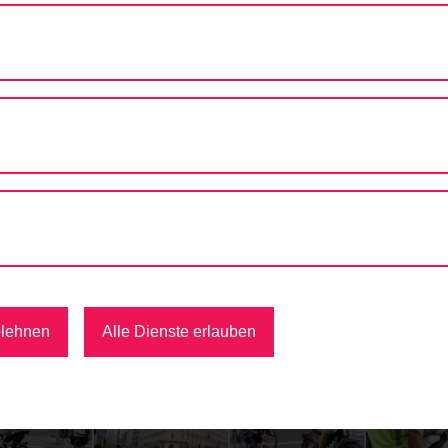
EG UND NEUE QUERUNG AM GETREIDEMARKT
eue Querung am Getreidemark
heute, 1. September 2017 kann der Getreidemarkt von Radfahre
 Zwischen Mariahilfer Straße und Lehargasse sowie zwischen
ibt es neue Radwege.
rkt im 6. Bezirk wird ein wichtiger Lückenschluss im
blehnen
Alle Dienste erlauben