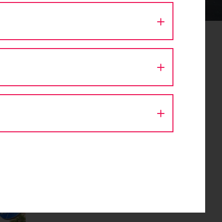
t
nden