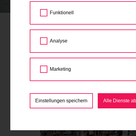
STARTSEITE
AKTUELLES
NEUER RADW
Funktionell
Neuer Radweg und n
Analyse
01.09.2017
Die Bauarbeiten sind abgeschlossen. Seit 
Marketing
und FußgängerInnen sicher gequert werden.
Gauermanngasse und Babenberger Straße g
Mit dem Neubau des Radweges am Getreidema
Hauptradverkehrsnetz vollzogen.
Einstellungen speichern
Alle Dienste a