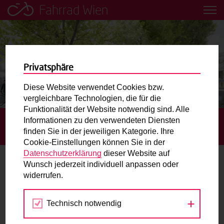
Fahrrad Wien
Leih dir einfach ein Transportfahrrad in deiner Nähe aus!
Mobilitätsbildung für Kinder und
Jugendliche
Privatsphäre
Diese Website verwendet Cookies bzw.
Radweg-Projektkarte
vergleichbare Technologien, die für die
Funktionalität der Website notwendig sind. Alle
Informationen zu den verwendeten Diensten
STARTSEITE
AKTUELLES
NEUGESTALTUNG
Routenplaner
finden Sie in der jeweiligen Kategorie. Ihre
DONAUKANAL – BEGRÜNUNG UND MEHR PLATZ FÜR ALLE
Cookie-Einstellungen können Sie in der
Mit dem Fahrrad in Wien unterwegs? Hier finden Sie die
Datenschutzerklärung
dieser Website auf
beste Route.
Wunsch jederzeit individuell anpassen oder
Neugestaltung Donaukanal –
widerrufen.
Begrünung und mehr Platz für alle
Wunschbox
Technisch notwendig
27.03.2025
Sie haben ein Anliegen zum Radverkehr? Schreiben Sie
uns.