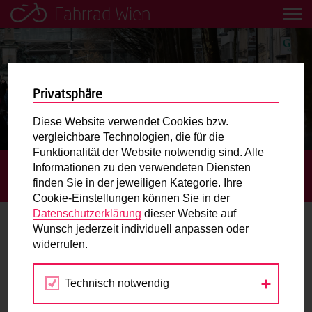
Fahrrad Wien
Leih dir einfach ein Transportfahrrad in deiner Nähe aus!
Mobilitätsbildung für Kinder und
Jugendliche
Privatsphäre
Diese Website verwendet Cookies bzw.
Radweg-Projektkarte
vergleichbare Technologien, die für die
Funktionalität der Website notwendig sind. Alle
Informationen zu den verwendeten Diensten
STARTSEITE
AKTUELLES
PRATERSTRASSE: Z
Routenplaner
finden Sie in der jeweiligen Kategorie. Ihre
WEIRICHTUNGSRADWEG BAULICH FERTIGGESTELLT
Cookie-Einstellungen können Sie in der
Mit dem Fahrrad in Wien unterwegs? Hier finden Sie die
Datenschutzerklärung
dieser Website auf
beste Route.
Wunsch jederzeit individuell anpassen oder
Praterstraße: Zweirichtungsradweg
widerrufen.
baulich fertiggestellt
Wunschbox
Technisch notwendig
21.12.2023
Sie haben ein Anliegen zum Radverkehr? Schreiben Sie
uns.