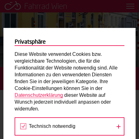
Fahrrad Wien
Leih dir einfach ein Transportfahrrad in deiner Nähe aus!
Mobilitätsbildung für Kinder und
Jugendliche
Privatsphäre
Diese Website verwendet Cookies bzw.
Radweg-Projektkarte
vergleichbare Technologien, die für die
Funktionalität der Website notwendig sind. Alle
Informationen zu den verwendeten Diensten
STARTSEITE
AKTUELLES
RINNBÖCKSTRASSE: NEUER Z
Routenplaner
finden Sie in der jeweiligen Kategorie. Ihre
WEI-RICHTUNGS-RADWEG UND FAHRRADSTRASSE
Cookie-Einstellungen können Sie in der
Mit dem Fahrrad in Wien unterwegs? Hier finden Sie die
Datenschutzerklärung
dieser Website auf
beste Route.
Wunsch jederzeit individuell anpassen oder
Rinnböckstraße: Neuer Zwei-
widerrufen.
Richtungs-Radweg und Fahrradstraße
Wunschbox
Technisch notwendig
14.12.2025
Sie haben ein Anliegen zum Radverkehr? Schreiben Sie
uns.