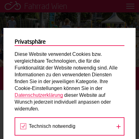
Fahrrad Wien
Leih dir einfach ein Transportfahrrad in deiner Nähe aus!
Mobilitätsbildung für Kinder und
Jugendliche
Privatsphäre
Diese Website verwendet Cookies bzw.
Radweg-Projektkarte
vergleichbare Technologien, die für die
Funktionalität der Website notwendig sind. Alle
Informationen zu den verwendeten Diensten
STARTSEITE
AKTUELLES
SOMMER-RADWOCHEN FÜR
Routenplaner
finden Sie in der jeweiligen Kategorie. Ihre
KIDS IM RAHMEN DER SUMMER CITY CAMPS
Cookie-Einstellungen können Sie in der
Mit dem Fahrrad in Wien unterwegs? Hier finden Sie die
Datenschutzerklärung
dieser Website auf
beste Route.
Wunsch jederzeit individuell anpassen oder
Sommer-Radwochen für Kids im
widerrufen.
Rahmen der Summer City Camps
Wunschbox
Technisch notwendig
10.08.2022
Sie haben ein Anliegen zum Radverkehr? Schreiben Sie
uns.