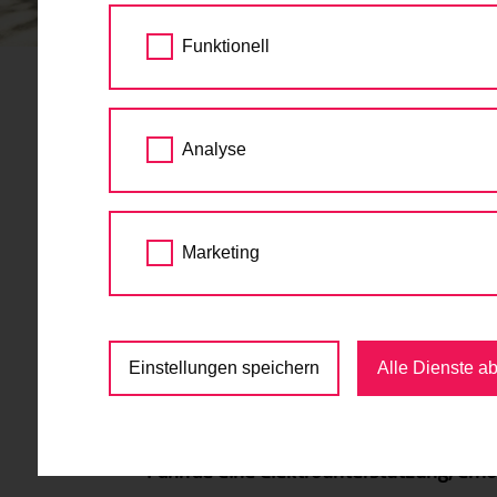
STARTSEITE
AKTUELLES
STADT WIEN 
Funktionell
Stadt Wien plant fina
Analyse
Transportfahrrädern 
25.01.2017
Marketing
Der Kauf von Transportfahrrädern soll ab Mär
Lastenräder, die kostenlos genutzt werden k
Einstellungen speichern
Alle Dienste a
Wer sich überlegt, ein Cargobike anzusch
Stadt Wien rechnen. Der Kauf von Transp
Fahrrad eine Elektrounterstützung, erhö