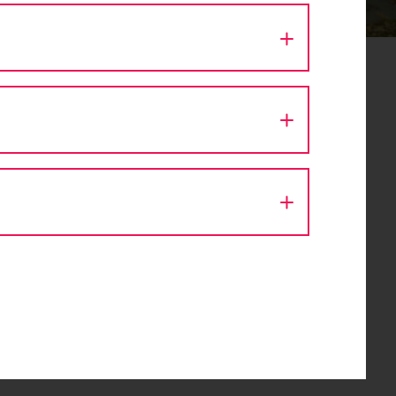
N FÜR PRIVATE UND UNTERNEHMEN
ng der
at das