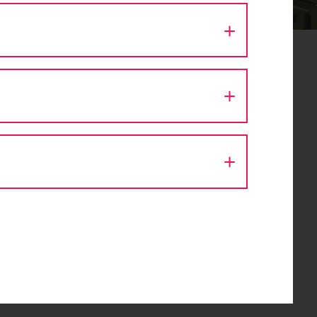
WEGE
d
r am
im
s wurde
 den
ung zu