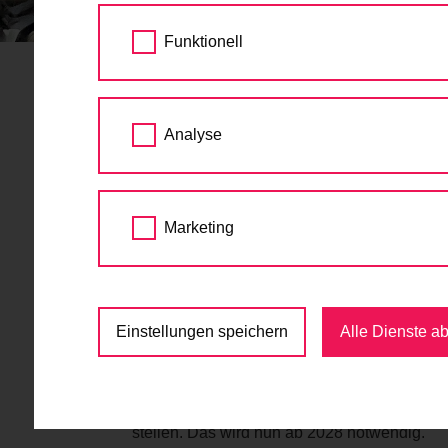
STARTSEITE
AKTUELLES
STEINITZSTE
Funktionell
Steinitzsteg Umleitun
Analyse
neue Radwege
21.05.2026
Marketing
Baustellen sind lästig, aber notwendig – vor
Die in Zuständigkeit der ASFINAG liegende
stärksten befahrenen Donauquerungen Wiens
Einstellungen speichern
Alle Dienste a
Sinne der Verkehrssicherheit generalsaniert
der parallel führende
Steinitzsteg
als Auswei
vereinbarungsgemäß an die Stadt Wien zur 
Steinitzsteg im Bedarfsfall von notwendigs
stellen. Das wird nun ab 2028 notwendig.