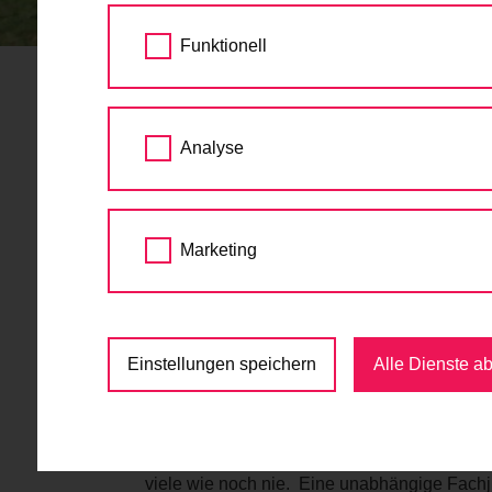
STARTSEITE
AKTUELLES
VCÖ-MOBILIT
Funktionell
VCÖ-Mobilitätspreis 
Analyse
der U4-Sperre
26.07.2017
Marketing
Von 30. April bis 4. September 2016 war di
Modernisierungsarbeiten eingestellt. Wir h
nutzen und aufs Fahrrad umzusteigen und Se
Projekt „
Radfahren während der U4-Sperr
Einstellungen speichern
Alle Dienste a
Nominierung für VCÖ-Mobilitätspreis in der K
Mehr als 370 Projekte, Konzepte und Ideen 
viele wie noch nie. Eine unabhängige Fachju