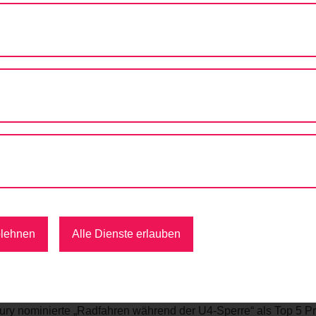
ÄTSPREIS NOMINIERUNG: RADFAHREN WÄHREND DER U4-SPER
Nominierung: Radfahren währe
e Linie U4 zwischen Hütteldorf und Hietzing bzw. Schönbrunn w
aben die Wienerinnen und Wiener eingeladen, die U4-Sanierung
rvice, wie zusätzliche Abstellanlagen, angeboten. Nun wurde 
e
“ für den VCÖ-Mobilitätspreis nominiert.
blehnen
Alle Dienste erlauben
ategorie „Aktive Mobilität und öffentlicher Raum“
wurden heuer beim VCÖ-Mobilitätspreis Österreich eingereicht 
ry nominierte „Radfahren während der U4-Sperre“ als Top 5 Pro