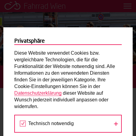
Fahrrad Wien
Leih dir einfach ein Transportfahrrad in deiner Nähe aus!
Mobilitätsbildung für Kinder und
Jugendliche
Privatsphäre
Diese Website verwendet Cookies bzw.
Radweg-Projektkarte
vergleichbare Technologien, die für die
Funktionalität der Website notwendig sind. Alle
Informationen zu den verwendeten Diensten
STARTSEITE
BLOG
WIENERINNEN UND WIENER
Routenplaner
finden Sie in der jeweiligen Kategorie. Ihre
NUTZTEN DAS FAHRRAD ALS U4-ERSATZ
Cookie-Einstellungen können Sie in der
Mit dem Fahrrad in Wien unterwegs? Hier finden Sie die
Datenschutzerklärung
dieser Website auf
beste Route.
Wunsch jederzeit individuell anpassen oder
Wienerinnen und Wiener nutzten das
widerrufen.
Fahrrad als U4-Ersatz
Wunschbox
Technisch notwendig
Sie haben ein Anliegen zum Radverkehr? Schreiben Sie
30.08.2016
uns.