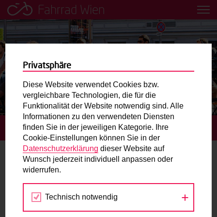
Fahrrad Wien
Leih dir einfach ein Transportfahrrad in deiner Nähe aus!
Mobilitätsbildung für Kinder und
Jugendliche
Privatsphäre
Diese Website verwendet Cookies bzw.
Radweg-Projektkarte
vergleichbare Technologien, die für die
Funktionalität der Website notwendig sind. Alle
Informationen zu den verwendeten Diensten
Routenplaner
finden Sie in der jeweiligen Kategorie. Ihre
STARTSEITE
BLOG
Cookie-Einstellungen können Sie in der
Mit dem Fahrrad in Wien unterwegs? Hier finden Sie die
Datenschutzerklärung
dieser Website auf
beste Route.
Wunsch jederzeit individuell anpassen oder
Fußgängertipps
widerrufen.
Wunschbox
Technisch notwendig
Sie haben ein Anliegen zum Radverkehr? Schreiben Sie
uns.