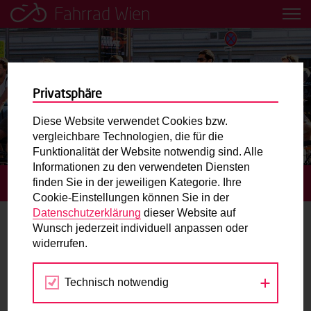
Fahrrad Wien
Leih dir einfach ein Transportfahrrad in deiner Nähe aus!
Mobilitätsbildung für Kinder und
Jugendliche
Privatsphäre
Diese Website verwendet Cookies bzw.
Radweg-Projektkarte
vergleichbare Technologien, die für die
Funktionalität der Website notwendig sind. Alle
Informationen zu den verwendeten Diensten
Routenplaner
finden Sie in der jeweiligen Kategorie. Ihre
STARTSEITE
BLOG
Cookie-Einstellungen können Sie in der
Mit dem Fahrrad in Wien unterwegs? Hier finden Sie die
Datenschutzerklärung
dieser Website auf
beste Route.
Wunsch jederzeit individuell anpassen oder
Portrait
widerrufen.
Wunschbox
Technisch notwendig
Sie haben ein Anliegen zum Radverkehr? Schreiben Sie
uns.