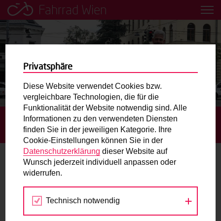
Fahrrad Wien
Leih dir einfach ein Transportfahrrad in deiner Nähe aus!
Mobilitätsbildung für Kinder und
Jugendliche
Privatsphäre
Diese Website verwendet Cookies bzw.
Radweg-Projektkarte
vergleichbare Technologien, die für die
Funktionalität der Website notwendig sind. Alle
Informationen zu den verwendeten Diensten
STARTSEITE
BLOG
KLEIN & GROSS RADELT: KIDICAL-M
Routenplaner
finden Sie in der jeweiligen Kategorie. Ihre
ASS-ORGANISATOR FLORIAN IM GESPRÄCH
Cookie-Einstellungen können Sie in der
Mit dem Fahrrad in Wien unterwegs? Hier finden Sie die
Datenschutzerklärung
dieser Website auf
beste Route.
Wunsch jederzeit individuell anpassen oder
Klein & Groß radelt: Kidical-Mass-
widerrufen.
Organisator Florian im Gespräch
Wunschbox
Technisch notwendig
Sie haben ein Anliegen zum Radverkehr? Schreiben Sie
26.08.2022
uns.