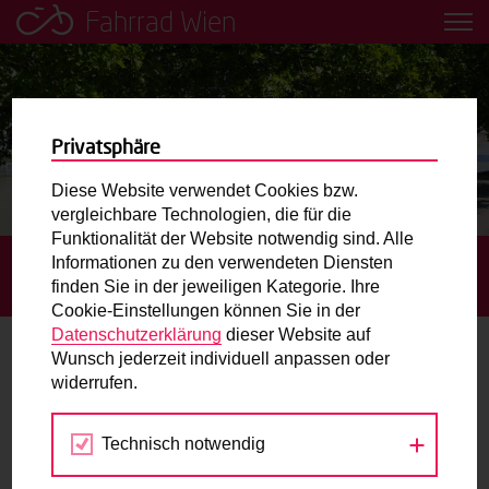
Fahrrad Wien
Leih dir einfach ein Transportfahrrad in deiner Nähe aus!
Mobilitätsbildung für Kinder und
Jugendliche
Privatsphäre
Diese Website verwendet Cookies bzw.
Radweg-Projektkarte
vergleichbare Technologien, die für die
Funktionalität der Website notwendig sind. Alle
Informationen zu den verwendeten Diensten
STARTSEITE
BLOG
VERENA: „RADFAHREN TUT MIR
Routenplaner
finden Sie in der jeweiligen Kategorie. Ihre
EINFACH GUT“
Cookie-Einstellungen können Sie in der
Mit dem Fahrrad in Wien unterwegs? Hier finden Sie die
Datenschutzerklärung
dieser Website auf
beste Route.
Wunsch jederzeit individuell anpassen oder
Verena: „Radfahren tut mir einfach
widerrufen.
gut“
Wunschbox
Technisch notwendig
Sie haben ein Anliegen zum Radverkehr? Schreiben Sie
27.05.2022
uns.