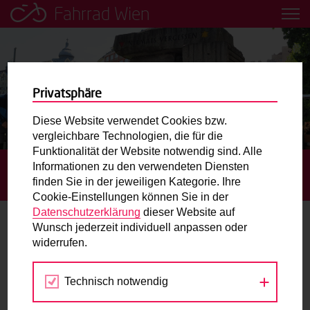
Fahrrad Wien
Leih dir einfach ein Transportfahrrad in deiner Nähe aus!
Mobilitätsbildung für Kinder und
Jugendliche
Privatsphäre
Diese Website verwendet Cookies bzw.
Radweg-Projektkarte
vergleichbare Technologien, die für die
Funktionalität der Website notwendig sind. Alle
Informationen zu den verwendeten Diensten
STARTSEITE
BLOG
MIT MARTIN AUF
Routenplaner
finden Sie in der jeweiligen Kategorie. Ihre
DENKMALINSPEKTIONSRUNDE
Cookie-Einstellungen können Sie in der
Mit dem Fahrrad in Wien unterwegs? Hier finden Sie die
Datenschutzerklärung
dieser Website auf
beste Route.
Wunsch jederzeit individuell anpassen oder
Mit Martin auf
widerrufen.
Denkmalinspektionsrunde
Wunschbox
Technisch notwendig
Sie haben ein Anliegen zum Radverkehr? Schreiben Sie
23.05.2023
uns.