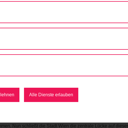
URCHGÄNGIGER ZWEI-RICHTUNGS-RADWEG AUF WIEDNER HA
giger Zwei-Richtungs-Radweg
raße
 Juli 2026 eine durchgängige und sichere über 2 Kilometer 
zleinsdorfer Platz.
gasse wird ein komfortabler, baulich getrennter Zwei-Richtun
blehnen
Alle Dienste erlauben
 durch den 1., 4., 5. und 10. Bezirk.
ße umgestaltet. Elf neue Bäume ergänzen dort die alte Allee mi
e Grünflächen wurden errichtet. Der dortige komfortable Zwe
en. Nun schließt die Stadt Wien die zentrale Lücke auf diese