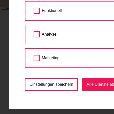
STARTSEITE
AKTUELLES
WIPPLINGERS
Funktionell
Wipplingerstraßen: R
Analyse
Fahrtrichtungen mögl
09.12.2016
Marketing
Die Bauarbeiten für die Radfahranlage in d
Schottenring und Hohem Markt ist nun in be
Querverbindung vom neunten in den dritten B
Einstellungen speichern
Alle Dienste a
Die Umsetzung des Radfahrens gegen die Ein
der Lückenschluss zwischen den Radfahranl
und der Landstraßer Hauptstraße erfolgt. Sc
Hauptstraße und dem Hohen Markt über die 