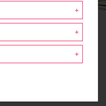
H
en
tige
amit
Parkring