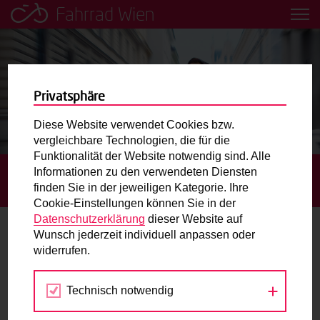
Fahrrad Wien
Leih dir einfach ein Transportfahrrad in deiner Nähe aus!
Mobilitätsbildung für Kinder und
Jugendliche
Privatsphäre
Diese Website verwendet Cookies bzw.
Radweg-Projektkarte
vergleichbare Technologien, die für die
Funktionalität der Website notwendig sind. Alle
Informationen zu den verwendeten Diensten
STARTSEITE
RADFAHREN IN ZAHLEN
RADVERKEHR:
Routenplaner
finden Sie in der jeweiligen Kategorie. Ihre
2021 NEUES REKORDJAHR.
Cookie-Einstellungen können Sie in der
Mit dem Fahrrad in Wien unterwegs? Hier finden Sie die
Datenschutzerklärung
dieser Website auf
beste Route.
Wunsch jederzeit individuell anpassen oder
Radverkehr: 2021 neues Rekordjahr.
widerrufen.
Wunschbox
Die Radlerinnen und Radler, die im 1. Pandemie-Jahr
Technisch notwendig
2020 aufs Rad umgestiegen sind, blieben der
Sie haben ein Anliegen zum Radverkehr? Schreiben Sie
klimafreundlichen Mobilität treu. Die Zahl der 2021
uns.