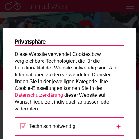
Fahrrad Wien
Leih dir einfach ein Transportfahrrad in deiner Nähe aus!
Mobilitätsbildung für Kinder und
Jugendliche
Privatsphäre
Diese Website verwendet Cookies bzw.
Radweg-Projektkarte
vergleichbare Technologien, die für die
Funktionalität der Website notwendig sind. Alle
Informationen zu den verwendeten Diensten
STARTSEITE
TRANSPORTFAHRRÄDER IN DER STADT
Routenplaner
finden Sie in der jeweiligen Kategorie. Ihre
TRANSPORTFAHRRAD-FÖRDERUNG
GRÄTZLRAD
Cookie-Einstellungen können Sie in der
Mit dem Fahrrad in Wien unterwegs? Hier finden Sie die
Datenschutzerklärung
dieser Website auf
beste Route.
Wunsch jederzeit individuell anpassen oder
Grätzlrad
widerrufen.
Wunschbox
Das Grätzlrad ist eine Webplattform, auf der
Technisch notwendig
Sie haben ein Anliegen zum Radverkehr? Schreiben Sie
engagierte Vereine und Unternehmen
uns.
Transportfahrräder kostenfrei zur Verfügung stellen.