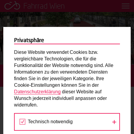
Fahrrad Wien
Leih dir einfach ein Transportfahrrad in deiner Nähe aus!
Mobilitätsbildung für Kinder und
Jugendliche
Privatsphäre
Diese Website verwendet Cookies bzw.
Radweg-Projektkarte
vergleichbare Technologien, die für die
Funktionalität der Website notwendig sind. Alle
Informationen zu den verwendeten Diensten
STARTSEITE
AKTUELLES
BAUSTART:
Routenplaner
finden Sie in der jeweiligen Kategorie. Ihre
ARGENTINIERSTRASSE WIRD ZUR FAHRRADSTRASSE
Cookie-Einstellungen können Sie in der
Mit dem Fahrrad in Wien unterwegs? Hier finden Sie die
Datenschutzerklärung
dieser Website auf
beste Route.
Wunsch jederzeit individuell anpassen oder
Baustart: Argentinierstraße wird zur
widerrufen.
Fahrradstraße
Wunschbox
Technisch notwendig
15.11.2023
Sie haben ein Anliegen zum Radverkehr? Schreiben Sie
uns.