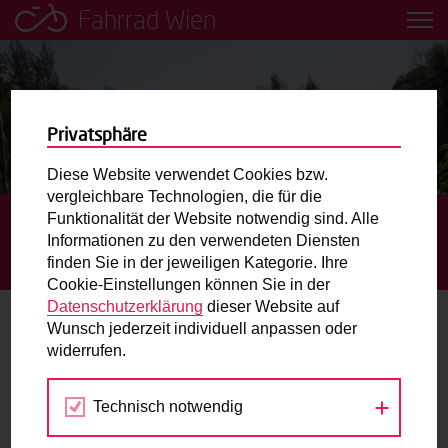
Fahrrad Wien
Leih dir einfach ein Transportfahrrad in deiner Nähe aus!
Mobilitätsbildung für Kinder und
Jugendliche
Privatsphäre
Diese Website verwendet Cookies bzw.
Radweg-Projektkarte
vergleichbare Technologien, die für die
Funktionalität der Website notwendig sind. Alle
STARTSEITE
DÜRRE & REICHE LIESING – SCHWECHAT –
Informationen zu den verwendeten Diensten
DONAU
DÜRRE & REICHE LIESING – SCHWECHAT –
Routenplaner
finden Sie in der jeweiligen Kategorie. Ihre
DONAU
Cookie-Einstellungen können Sie in der
Mit dem Fahrrad in Wien unterwegs? Hier finden Sie die
Datenschutzerklärung
dieser Website auf
beste Route.
Wunsch jederzeit individuell anpassen oder
Dürre & Reiche Liesing – Schwechat –
widerrufen.
Donau
Wunschbox
Technisch notwendig
Mobilitätsagentur Wien
Sie haben ein Anliegen zum Radverkehr? Schreiben Sie
uns.