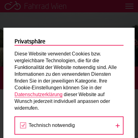
Fahrrad Wien
Leih dir einfach ein Transportfahrrad in deiner Nähe aus!
Mobilitätsbildung für Kinder und
Jugendliche
Privatsphäre
Diese Website verwendet Cookies bzw.
Radweg-Projektkarte
vergleichbare Technologien, die für die
Funktionalität der Website notwendig sind. Alle
Informationen zu den verwendeten Diensten
STARTSEITE
RAUF AUF DEN BISAMBERG
RAUF AUF
Routenplaner
finden Sie in der jeweiligen Kategorie. Ihre
DEN BISAMBERG
Cookie-Einstellungen können Sie in der
Mit dem Fahrrad in Wien unterwegs? Hier finden Sie die
Datenschutzerklärung
dieser Website auf
beste Route.
Wunsch jederzeit individuell anpassen oder
Rauf auf den Bisamberg
widerrufen.
Wunschbox
Mobilitätsagentur Wien
Technisch notwendig
Sie haben ein Anliegen zum Radverkehr? Schreiben Sie
uns.
ca. 2h 38m