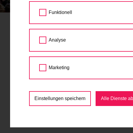
STARTSEITE
AKTUELLES
STADT WIEN 
Funktionell
Stadt Wien gewinnt M
Analyse
Union
22.03.2018
Marketing
Wien/Brüssel, 22.03.2018.
Die Auszeichnung
Förderung umweltfreundlicher Mobilität ver
spanische Granada für den Preis nominiert.
Einstellungen speichern
Alle Dienste a
Die Stadt Wien förderte im Jahr 2017 durch 
umweltfreundlichen und multimodalen Verke
Wiener zu aktiver Mobilität – zum Zu-Fuß-G
Dies belohnte die EU-Kommission gestern m