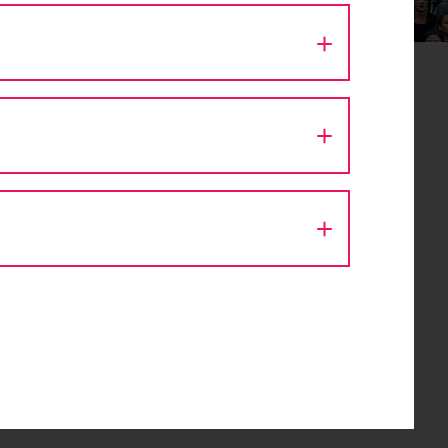
n
d das
en und
tel.