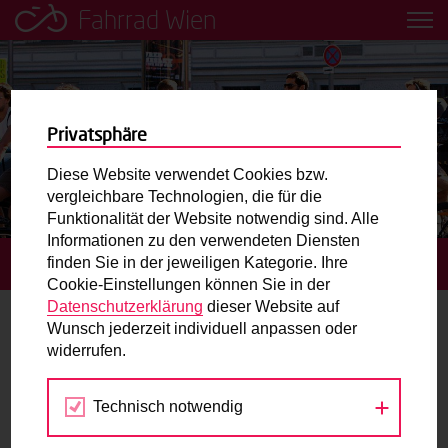
Fahrrad Wien
Leih dir einfach ein Transportfahrrad in deiner Nähe aus!
Mobilitätsbildung für Kinder und
Jugendliche
Privatsphäre
Diese Website verwendet Cookies bzw.
Radweg-Projektkarte
vergleichbare Technologien, die für die
Funktionalität der Website notwendig sind. Alle
Informationen zu den verwendeten Diensten
Routenplaner
finden Sie in der jeweiligen Kategorie. Ihre
STARTSEITE
BLOG
Cookie-Einstellungen können Sie in der
Mit dem Fahrrad in Wien unterwegs? Hier finden Sie die
Datenschutzerklärung
dieser Website auf
beste Route.
Wunsch jederzeit individuell anpassen oder
Autor:
dwadmin
widerrufen.
Wunschbox
Technisch notwendig
Sie haben ein Anliegen zum Radverkehr? Schreiben Sie
uns.